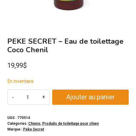
PEKE SECRET – Eau de toilettage
Coco Chenil
19,99
$
En inventaire
quantité
Ajouter au panier
de
PEKE
SECRET
UGS :
770514
Catégories:
Chiens
,
Produits de toilettage pour chien
-
Marque :
Peke Secret
Eau