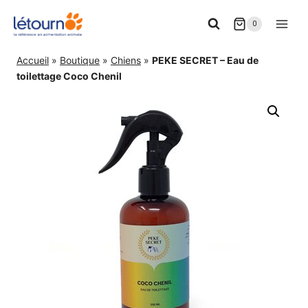
Aller
0
au
contenu
Accueil
»
Boutique
»
Chiens
»
PEKE SECRET – Eau de
toilettage Coco Chenil