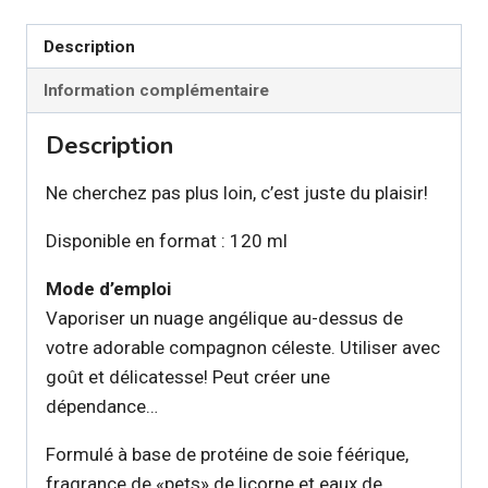
de
Description
toilettage
Coco
Information complémentaire
Chenil
Description
Ne cherchez pas plus loin, c’est juste du plaisir!
Disponible en format : 120 ml
Mode d’emploi
Vaporiser un nuage angélique au-dessus de
votre adorable compagnon céleste. Utiliser avec
goût et délicatesse! Peut créer une
dépendance…
Formulé à base de protéine de soie féérique,
fragrance de «pets» de licorne et eaux de