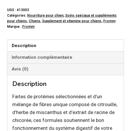
FROMM
-
UGS :
413003
Catégories:
Nourriture pour chien
,
Soins spéciaux et suppléments
Supplément
pour chiens
,
Chiens
,
Supplement et vitamine pour chiens
,
Fromm
digestif
Marque :
Fromm
en
conserve
Description
pour
Information complémentaire
chien
Avis (0)
Description
Faites de protéines sélectionnées et d’un
mélange de fibres unique composé de citrouille,
d’herbe de miscanthus et d’extrait de racine de
chicorée, ces formules soutiennent le bon
fonctionnement du système digestif de votre