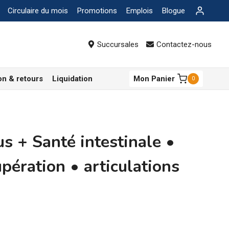
Circulaire du mois
Promotions
Emplois
Blogue
Succursales
Contactez-nous
on & retours
Liquidation
Mon Panier
0
s + Santé intestinale •
upération • articulations