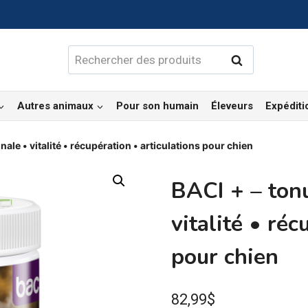
Rechercher :
Rechercher
Autres animaux
Pour son humain
Éleveurs
Expéditi
nale • vitalité • récupération • articulations pour chien
BACI + – tonu
vitalité • réc
pour chien
82,99
$