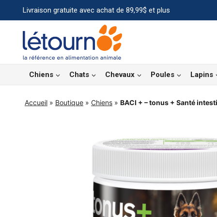
Aller
Livraison gratuite avec achat de 89,99$ et plus
au
contenu
Chiens
Chats
Chevaux
Poules
Lapins
Accueil
»
Boutique
»
Chiens
»
BACI + – tonus + Santé intesti