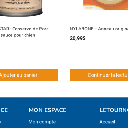
AR- Conserve de Porc
NYLABONE – Anneau origin
 sauce pour chien
20,99
$
Ajouter au panier
Continuer la lectu
ICE
MON ESPACE
LETOURN
s
Mon compte
Accueil