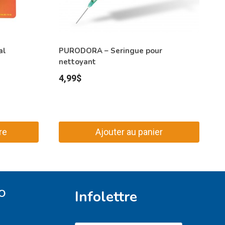
al
PURODORA – Seringue pour
nettoyant
4,99
$
re
Ajouter au panier
O
Infolettre