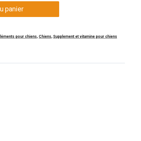
u panier
pléments pour chiens
,
Chiens
,
Supplement et vitamine pour chiens