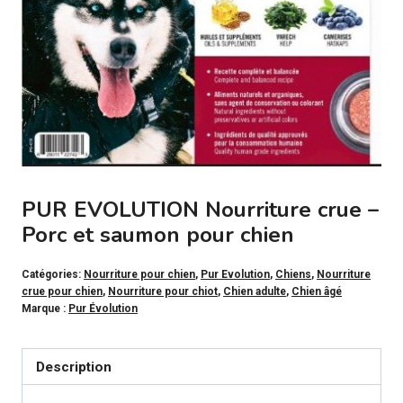
PUR EVOLUTION Nourriture crue –
Porc et saumon pour chien
Catégories:
Nourriture pour chien
,
Pur Evolution
,
Chiens
,
Nourriture
crue pour chien
,
Nourriture pour chiot
,
Chien adulte
,
Chien âgé
Marque :
Pur Évolution
Description