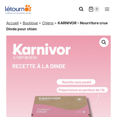
Aller
0
au
contenu
Accueil
»
Boutique
»
Chiens
»
KARNIVOR – Nourriture crue
Dinde pour chien