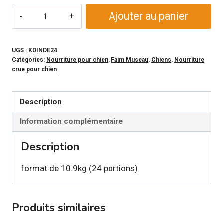
quantité
Ajouter au panier
de
KARNIVOR
-
UGS :
KDINDE24
Catégories:
Nourriture pour chien
,
Faim Museau
,
Chiens
,
Nourriture
Nourriture
crue pour chien
crue
Dinde
Description
pour
chien
Information complémentaire
Description
format de 10.9kg (24 portions)
Produits similaires