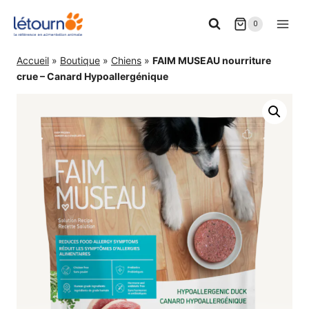
Aller
0
au
contenu
Accueil
»
Boutique
»
Chiens
»
FAIM MUSEAU nourriture
crue – Canard Hypoallergénique