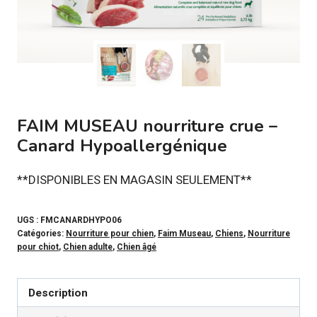
FAIM MUSEAU nourriture crue –
Canard Hypoallergénique
**DISPONIBLES EN MAGASIN SEULEMENT**
UGS :
FMCANARDHYPO06
Catégories:
Nourriture pour chien
,
Faim Museau
,
Chiens
,
Nourriture
pour chiot
,
Chien adulte
,
Chien âgé
Description