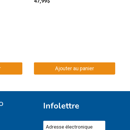
47,99
$
r
Ajouter au panier
O
Infolettre