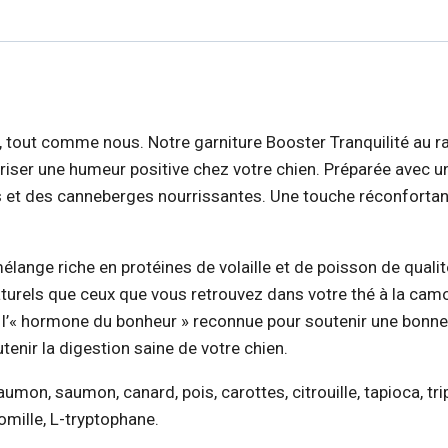
té, tout comme nous. Notre garniture Booster Tranquilité au 
iser une humeur positive chez votre chien. Préparée avec u
es et des canneberges nourrissantes. Une touche réconfortan
élange riche en protéines de volaille et de poisson de quali
turels que ceux que vous retrouvez dans votre thé à la camo
e, l’« hormone du bonheur » reconnue pour soutenir une bonn
tenir la digestion saine de votre chien.
 saumon, saumon, canard, pois, carottes, citrouille, tapioca, t
mille, L-tryptophane.