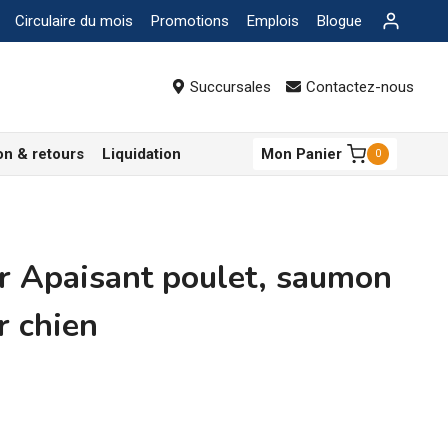
Circulaire du mois
Promotions
Emplois
Blogue
Succursales
Contactez-nous
on & retours
Liquidation
Mon Panier
0
r Apaisant poulet, saumon
r chien