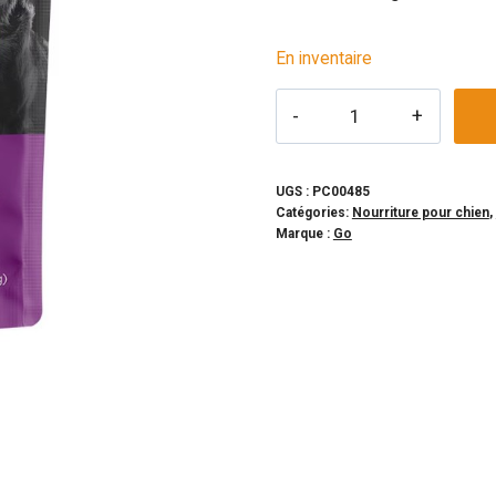
En inventaire
quantité
de
GO!
-
UGS :
PC00485
Catégories:
Nourriture pour chien
,
Booster
Marque :
Go
Apaisant
poulet,
saumon
&
canard
pour
chien