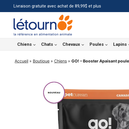
Aller
Livraison gratuite avec achat de 89,99$ et plus
au
contenu
Chiens
Chats
Chevaux
Poules
Lapins
Accueil
»
Boutique
»
Chiens
»
GO! – Booster Apaisant poul