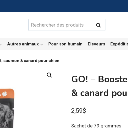
Rechercher :
Rechercher
Autres animaux
Pour son humain
Éleveurs
Expéditi
et, saumon & canard pour chien
GO! – Booste
& canard pou
2,59
$
Sachet de 79 grammes