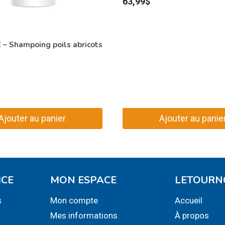
63,99
$
– Shampoing poils abricots
Ajouter au panier
Ajouter au panie
ICE
MON ESPACE
LETOURN
s
Mon compte
Accueil
Mes informations
À propos