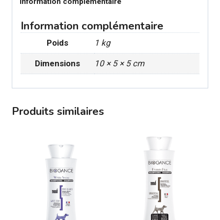
au
Information complémentaire
Poulet
Information complémentaire
pour
chien
Poids
1 kg
Dimensions
10 × 5 × 5 cm
Produits similaires