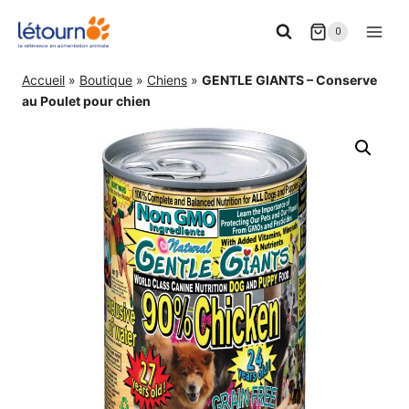
Aller
0
au
contenu
Accueil
»
Boutique
»
Chiens
»
GENTLE GIANTS – Conserve
au Poulet pour chien