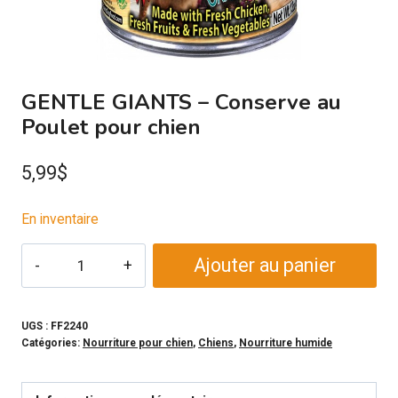
GENTLE GIANTS – Conserve au
Poulet pour chien
5,99
$
En inventaire
quantité
Ajouter au panier
de
GENTLE
GIANTS
UGS :
FF2240
Catégories:
Nourriture pour chien
,
Chiens
,
Nourriture humide
-
Conserve