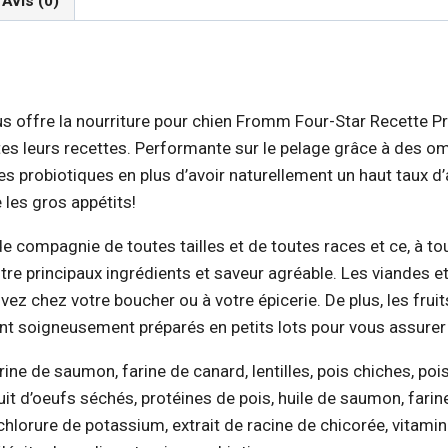
Avis (0)
s offre la nourriture pour chien Fromm Four-Star Recette Pr
outes leurs recettes. Performante sur le pelage grâce à des 
es probiotiques en plus d’avoir naturellement un haut taux 
 les gros appétits!
e compagnie de toutes tailles et de toutes races et ce, à tou
ntre principaux ingrédients et saveur agréable. Les viandes
z chez votre boucher ou à votre épicerie. De plus, les fruits
nt soigneusement préparés en petits lots pour vous assurer 
rine de saumon, farine de canard, lentilles, pois chiches, po
t d’oeufs séchés, protéines de pois, huile de saumon, farine 
 chlorure de potassium, extrait de racine de chicorée, vitami