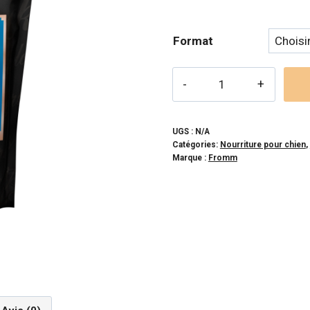
pri
26
Format
à
12
quantité
de
FROMM
-
UGS :
N/A
Catégories:
Nourriture pour chien
,
Pré
Marque :
Fromm
et
Marée
Sans
grains
pour
chien