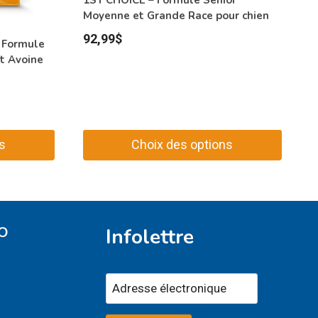
1ST CHOICE – Formule Sénior
Moyenne et Grande Race pour chien
92,99
$
– Formule
et Avoine
s
Choix des options
Ce
produit
a
plusieurs
O
Infolettre
variations.
Les
options
peuvent