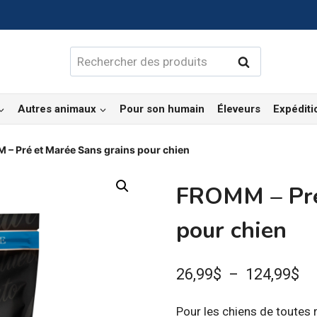
Rechercher :
Rechercher
Autres animaux
Pour son humain
Éleveurs
Expéditi
– Pré et Marée Sans grains pour chien
FROMM – Pré
pour chien
Pl
26,99
$
–
124,99
$
de
Pour les chiens de toutes 