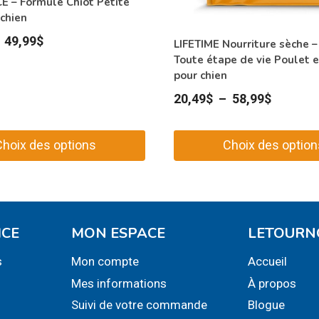
E – Formule Chiot Petite
chien
Plage
–
49,99
$
LIFETIME Nourriture sèche 
de
Toute étape de vie Poulet 
pour chien
prix :
Plage
20,49
$
–
58,99
$
29,99$
de
à
prix :
49,99$
Choix des options
Choix des option
20,49$
Ce
à
produit
58,99$
a
plusieurs
ICE
MON ESPACE
LETOURN
.
variations.
s
Mon compte
Accueil
Les
Mes informations
À propos
options
peuvent
Suivi de votre commande
Blogue