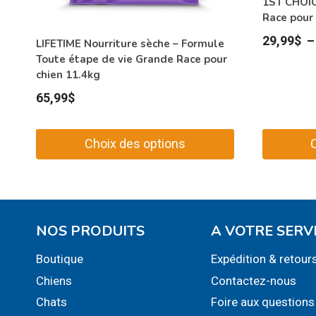
1ST CHOIC
Race pour 
29,99
$
LIFETIME Nourriture sèche – Formule
Toute étape de vie Grande Race pour
chien 11.4kg
65,99
$
Choix des options
Ce
Ce
produit
produit
a
a
plusieurs
plusieurs
NOS PRODUITS
A VOTRE SERV
variations.
variations
Boutique
Expédition & retour
Les
Les
Chiens
Contactez-nous
options
options
peuvent
peuvent
Chats
Foire aux questions