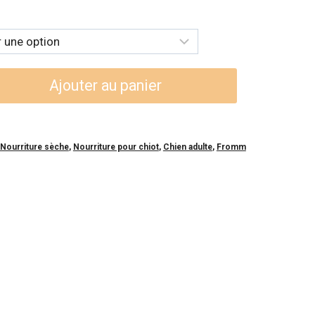
x :
,99$
4,99$
Ajouter au panier
Nourriture sèche
,
Nourriture pour chiot
,
Chien adulte
,
Fromm