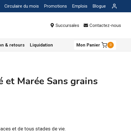
Circulaire du mois
Promotions
Emplois
Blogue
Succursales
Contactez-nous
on & retours
Liquidation
Mon Panier
0
 et Marée Sans grains
age
races et de tous stades de vie.