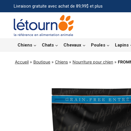
Aller
Livraison gratuite avec achat de 89,99$ et plus
au
contenu
Chiens
Chats
Chevaux
Poules
Lapins
Accueil
»
Boutique
»
Chiens
»
Nourriture pour chien
»
FROMM 