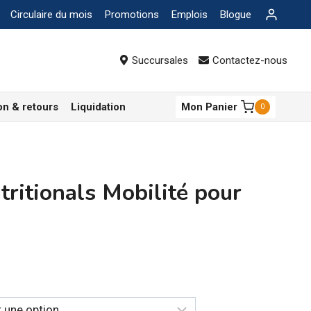
Circulaire du mois
Promotions
Emplois
Blogue
Succursales
Contactez-nous
on & retours
Liquidation
Mon Panier
0
itionals Mobilité pour
age