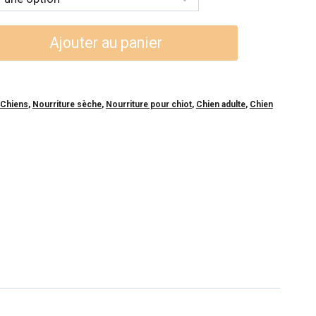
x :
,99$
Ajouter au panier
7,99$
Chiens
,
Nourriture sèche
,
Nourriture pour chiot
,
Chien adulte
,
Chien