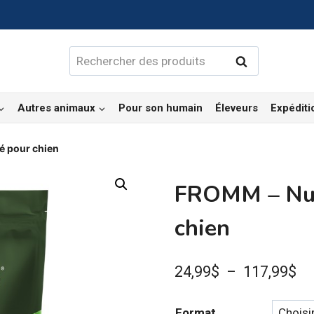
Rechercher :
Rechercher
Autres animaux
Pour son humain
Éleveurs
Expéditi
é pour chien
FROMM – Nutr
chien
Pl
24,99
$
–
117,99
$
de
Format