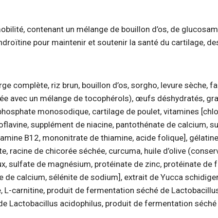
obilité, contenant un mélange de bouillon d’os, de glucosam
droïtine pour maintenir et soutenir la santé du cartilage, de
orge complète, riz brun, bouillon d’os, sorgho, levure sèche
e avec un mélange de tocophérols), œufs déshydratés, grain
 phosphate monosodique, cartilage de poulet, vitamines [chl
oflavine, supplément de niacine, pantothénate de calcium, s
tamine B12, mononitrate de thiamine, acide folique], gélatin
e, racine de chicorée séchée, curcuma, huile d’olive (conse
ux, sulfate de magnésium, protéinate de zinc, protéinate de f
 de calcium, sélénite de sodium], extrait de Yucca schidiger
, L-carnitine, produit de fermentation séché de Lactobacill
 de Lactobacillus acidophilus, produit de fermentation séché