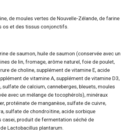
ine, de moules vertes de Nouvelle-Zélande, de farine
s os et des tissus conjonctifs.
, farine de saumon, huile de saumon (conservée avec un
es de lin, fromage, arôme naturel, foie de poulet,
orure de choline, supplément de vitamine E, acide
upplément de vitamine A, supplément de vitamine D3,
e, sulfate de calcium, canneberges, bleuets, moules
rvée avec un mélange de tocophérols), minéraux
er, protéinate de manganèse, sulfate de cuivre,
a, sulfate de chondroïtine, acide sorbique
us casei, produit de fermentation séché de
 de Lactobacillus plantarum.