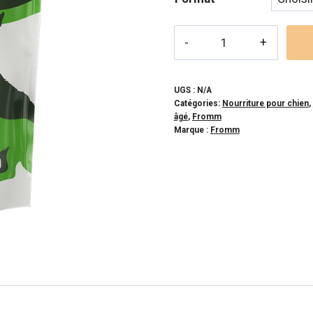
pri
24
quantité
à
de
FROMM
11
-
UGS :
N/A
Catégories:
Nourriture pour chien
,
Nutritionals
âgé
,
Fromm
Mobilité
Marque :
Fromm
pour
chien