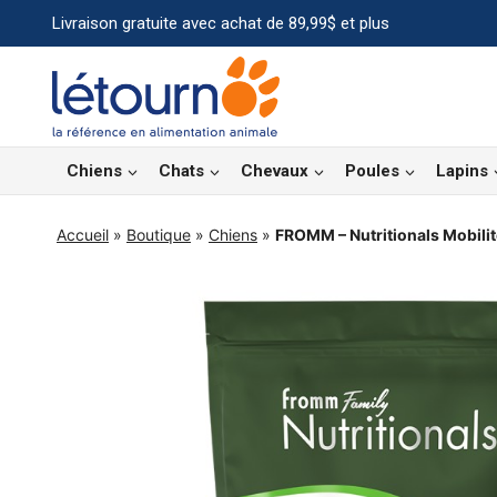
Aller
Livraison gratuite avec achat de 89,99$ et plus
au
contenu
Chiens
Chats
Chevaux
Poules
Lapins
Accueil
»
Boutique
»
Chiens
»
FROMM – Nutritionals Mobilit