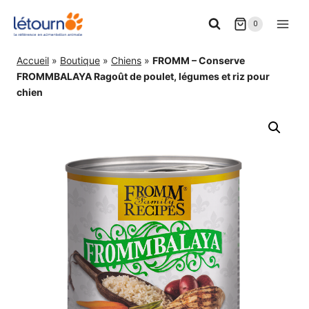
Aller
0
au
contenu
Accueil
»
Boutique
»
Chiens
»
FROMM – Conserve
FROMMBALAYA Ragoût de poulet, légumes et riz pour
chien