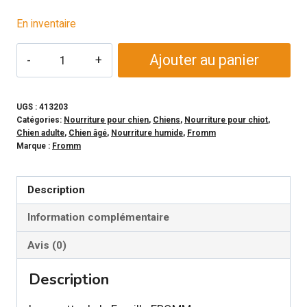
En inventaire
quantité
Ajouter au panier
de
FROMM
-
UGS :
413203
Catégories:
Nourriture pour chien
,
Chiens
,
Nourriture pour chiot
,
Conserve
Chien adulte
,
Chien âgé
,
Nourriture humide
,
Fromm
FROMMBALAYA
Marque :
Fromm
Ragoût
de
Description
dinde,
Information complémentaire
légumes
et
Avis (0)
riz
pour
Description
chien