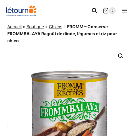
Aller
0
au
contenu
Accueil
»
Boutique
»
Chiens
»
FROMM – Conserve
FROMMBALAYA Ragoût de dinde, légumes et riz pour
chien