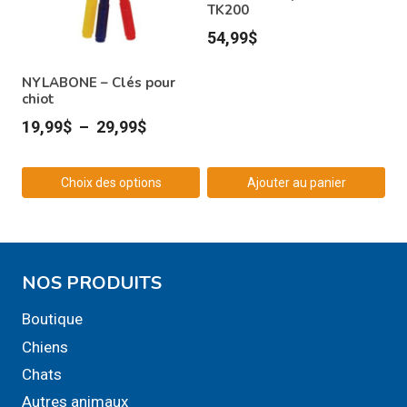
TK200
54,99
$
NYLABONE – Clés pour
chiot
Plage
19,99
$
–
29,99
$
de
prix :
Choix des options
Ajouter au panier
19,99$
Ce
à
produit
29,99$
a
NOS PRODUITS
plusieurs
variations.
Boutique
Les
Chiens
options
Chats
peuvent
Autres animaux
être