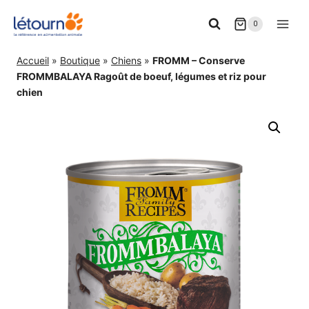
Aller
0
au
contenu
Accueil
»
Boutique
»
Chiens
»
FROMM – Conserve
FROMMBALAYA Ragoût de boeuf, légumes et riz pour
chien