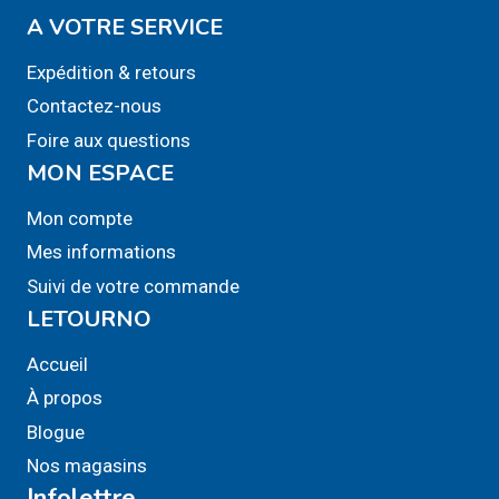
A VOTRE SERVICE
choisies
sur
Expédition & retours
la
Contactez-nous
page
Foire aux questions
du
MON ESPACE
produit
Mon compte
Mes informations
Suivi de votre commande
LETOURNO
Accueil
À propos
Blogue
Nos magasins
Infolettre