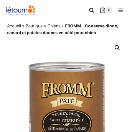
Aller
0
au
contenu
Accueil
»
Boutique
»
Chiens
»
FROMM – Conserve dinde,
canard et patates douces en pâté pour chien