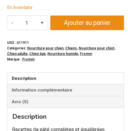
En inventaire
quantité
Ajouter au panier
de
FROMM
-
UGS :
411911
Catégories:
Nourriture pour chien
,
Chiens
,
Nourriture pour chiot
,
Conserve
Chien adulte
,
Chien âgé
,
Nourriture humide
,
Fromm
dinde,
Marque :
Fromm
canard
et
Description
patates
Information complémentaire
douces
en
Avis (0)
pâté
pour
Description
chien
Recettes de pâté complètes et équilibrées.