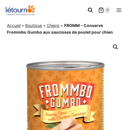
Aller
0
au
contenu
Accueil
»
Boutique
»
Chiens
»
FROMM – Conserve
Frommbo Gumbo aux saucisses de poulet pour chien