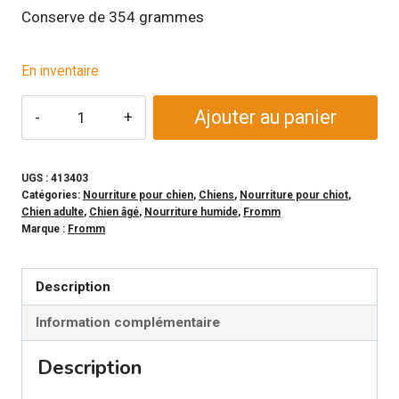
Conserve de 354 grammes
En inventaire
quantité
Ajouter au panier
de
FROMM
-
UGS :
413403
Catégories:
Nourriture pour chien
,
Chiens
,
Nourriture pour chiot
,
Conserve
Chien adulte
,
Chien âgé
,
Nourriture humide
,
Fromm
Frommbo
Marque :
Fromm
Gumbo
aux
Description
saucisses
Information complémentaire
de
poulet
Description
pour
chien