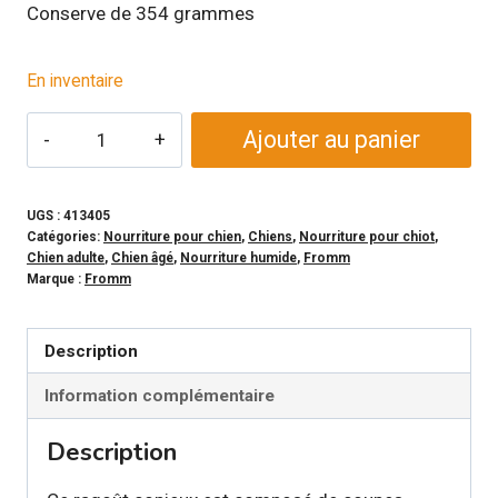
Conserve de 354 grammes
En inventaire
quantité
Ajouter au panier
de
FROMM
–
UGS :
413405
Catégories:
Nourriture pour chien
,
Chiens
,
Nourriture pour chiot
,
Conserve
Chien adulte
,
Chien âgé
,
Nourriture humide
,
Fromm
Frommbo
Marque :
Fromm
Gumbo
aux
Description
saucisses
Information complémentaire
de
porc
Description
pour
chien