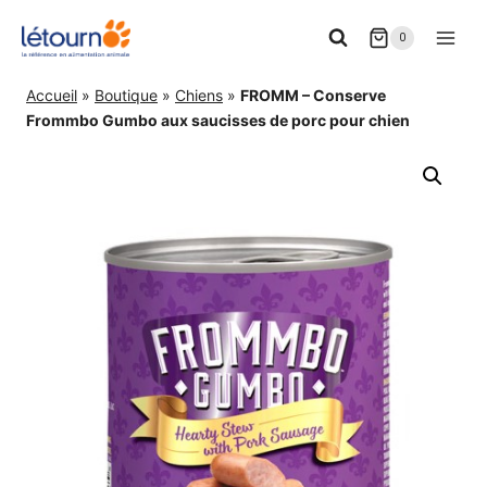
Aller
0
au
contenu
Accueil
»
Boutique
»
Chiens
»
FROMM – Conserve
Frommbo Gumbo aux saucisses de porc pour chien