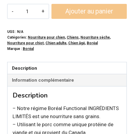
83,99$
quantité
Ajouter au panier
de
BORÉAL
FUNCTIONAL
UGS :
N/A
Catégories:
Nourriture pour chien
,
Chiens
,
Nourriture sèche
,
-
Nourriture pour chiot
,
Chien adulte
,
Chien âgé
,
Boréal
Porc
Marque :
Boréal
ingrédients
limités
Description
pour
Information complémentaire
chien
Description
– Notre régime Boréal Functional INGRÉDIENTS
LIMITÉS est une nourriture sans grains.
– Utilisant le porc comme unique protéine de
viande et qui provient du Canada.