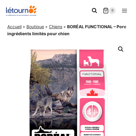
Aller
0
au
contenu
Accueil
»
Boutique
»
Chiens
»
BORÉAL FUNCTIONAL – Porc
ingrédients limités pour chien