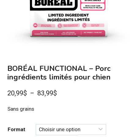
BORÉAL FUNCTIONAL – Porc
ingrédients limités pour chien
Plage
20,99
$
–
83,99
$
de
Sans grains
prix :
20,99$
Format
à