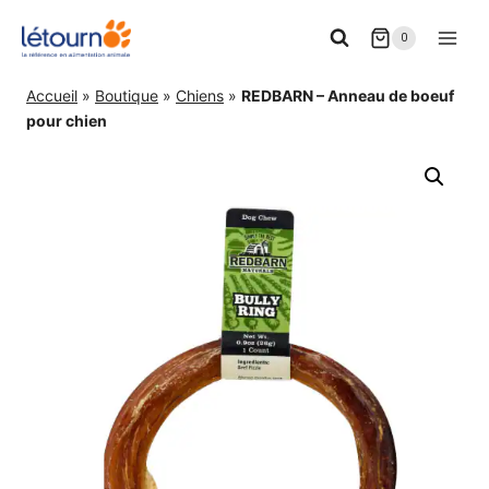
Aller
0
au
contenu
Accueil
»
Boutique
»
Chiens
»
REDBARN – Anneau de boeuf
pour chien