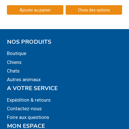
de
prix :
Ajouter au panier
Choix des options
19,99$
Ce
à
produit
29,99$
a
NOS PRODUITS
plusieurs
variations.
Boutique
Les
Chiens
options
Chats
peuvent
Autres animaux
être
A VOTRE SERVICE
choisies
sur
Expédition & retours
la
Contactez-nous
page
Foire aux questions
du
MON ESPACE
produit