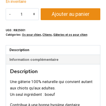
En inventaire
quantité
Ajouter au panier
de
REDBARN
-
UGS :
RB25001
Catégories:
Os pour chien
,
Chiens
,
Gâteries et os pour chien
Anneau
de
boeuf
Description
pour
Information complémentaire
chien
Description
Une gâterie 100% naturelle qui convient autant
aux chiots qu’aux adultes.
Un seul ingrédient : boeuf
Contribue à une bonne hygiène dentaire