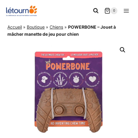
Aller
0
au
contenu
Accueil
»
Boutique
»
Chiens
»
POWERBONE – Jouet à
mâcher manette de jeu pour chien