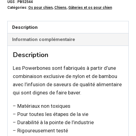
-
UGS :
PB52544
Catégories:
Os pour chien
,
Chiens
,
Gâteries et os pour chien
Jouet
à
mâcher
Description
manette
Information complémentaire
de
jeu
Description
pour
chien
Les Powerbones sont fabriqués à partir d’une
combinaison exclusive de nylon et de bambou
avec l’infusion de saveurs de qualité alimentaire
qui sont dignes de faire baver.
– Matériaux non toxiques
– Pour toutes les étapes de la vie
– Durabilité à la pointe de l’industrie
– Rigoureusement testé