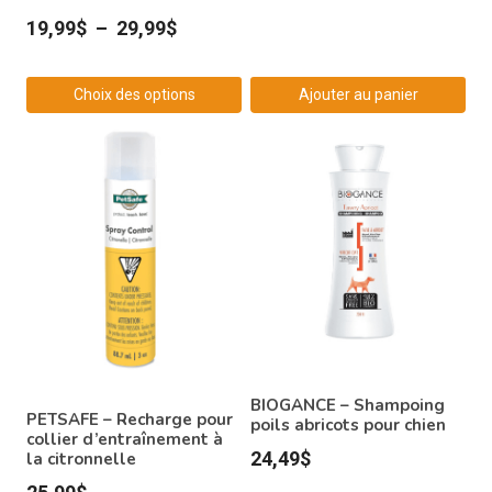
Plage
19,99
$
–
29,99
$
de
prix :
Choix des options
Ajouter au panier
19,99$
Ce
à
produit
29,99$
a
plusieurs
variations.
Les
options
peuvent
être
choisies
BIOGANCE – Shampoing
PETSAFE – Recharge pour
sur
poils abricots pour chien
collier d’entraînement à
la
24,49
$
la citronnelle
page