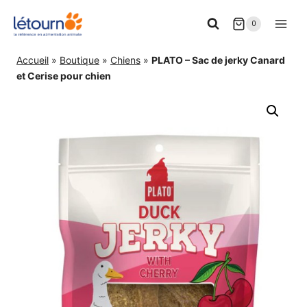
Aller
0
au
contenu
Accueil
»
Boutique
»
Chiens
»
PLATO – Sac de jerky Canard
et Cerise pour chien