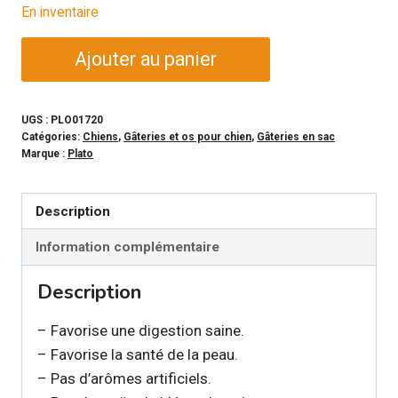
En inventaire
quantité
Ajouter au panier
de
PLATO
-
UGS :
PLO01720
Catégories:
Chiens
,
Gâteries et os pour chien
,
Gâteries en sac
Sac
Marque :
Plato
de
jerky
Description
Canard
et
Information complémentaire
Cerise
Description
pour
chien
– Favorise une digestion saine.
– Favorise la santé de la peau.
– Pas d’arômes artificiels.