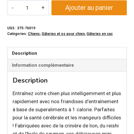
quantité
Ajouter au panier
de
HEALTHYBUD
–
UGS :
375-76019
Catégories:
Chiens
,
Gâteries et os pour chien
,
Gâteries en sac
Sac
de
gâteries
Description
d’entrainement
Information complémentaire
au
poulet
Description
pour
chien
Entraînez votre chien plus intelligemment et plus
rapidement avec nos friandises d’entraînement
à base de superaliments à 1 calorie. Parfaites
pour la santé cérébrale et les mangeurs difficiles
! Fabriquées avec de la crinière de lion, du reishi
et de l’huile de saumon, ces délicieuses mini