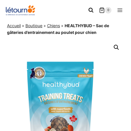
Aller
0
au
contenu
Accueil
»
Boutique
»
Chiens
»
HEALTHYBUD – Sac de
gâteries d’entrainement au poulet pour chien