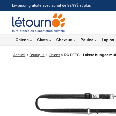
Aller
Livraison gratuite avec achat de 89,99$ et plus
au
contenu
Chiens
Chats
Chevaux
Poules
Lapins
Accueil
»
Boutique
»
Chiens
»
RC PETS – Laisse bungee mul