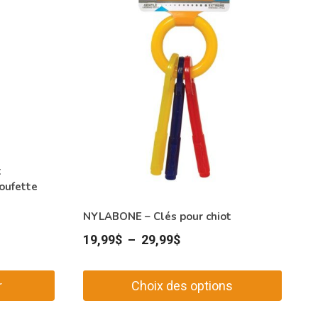
t
oufette
NYLABONE – Clés pour chiot
Plage
19,99
$
–
29,99
$
de
prix :
r
Choix des options
19,99$
Ce