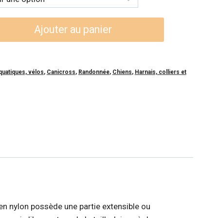
Ajouter au panier
quatiques, vélos
,
Canicross
,
Randonnée
,
Chiens
,
Harnais, colliers et
e en nylon possède une partie extensible ou