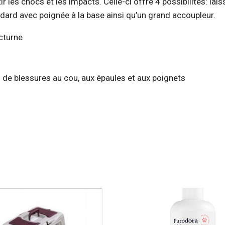
chocs et les impacts. Celle-ci offre 4 possibilités: laisse 
dard avec poignée à la base ainsi qu’un grand accoupleur.
octurne
s de blessures au cou, aux épaules et aux poignets