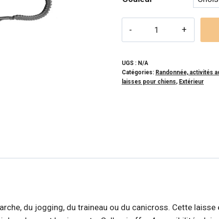
quantité
de
RC
PETS
UGS :
N/A
Catégories:
Randonnée, activités a
-
laisses pour chiens
,
Extérieur
Laisse
bungee
multifonction
pour
chien
 marche, du jogging, du traineau ou du canicross. Cette laiss