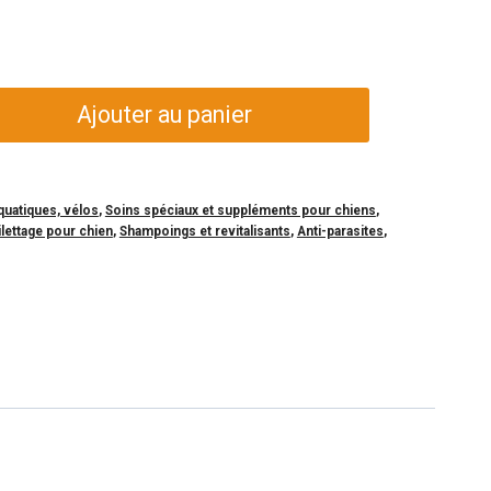
Ajouter au panier
quatiques, vélos
,
Soins spéciaux et suppléments pour chiens
,
ilettage pour chien
,
Shampoings et revitalisants
,
Anti-parasites
,