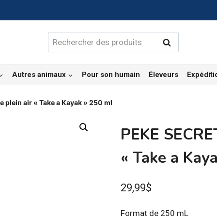
Rechercher :
Rechercher
Autres animaux
Pour son humain
Éleveurs
Expéditi
plein air « Take a Kayak » 250 ml
PEKE SECRET 
« Take a Kay
29,99
$
Format de 250 mL