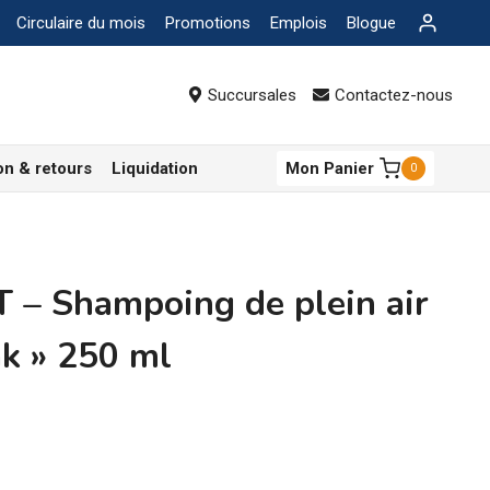
Circulaire du mois
Promotions
Emplois
Blogue
Succursales
Contactez-nous
on & retours
Liquidation
Mon Panier
0
– Shampoing de plein air
ak » 250 ml