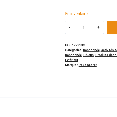
En inventaire
quantité
de
PEKE
SECRET
UGS :
722139
Catégories:
Randonnée, activités a
-
Randonnée
,
Chiens
,
Produits de to
Shampoing
Extérieur
Marque :
Peke Secret
de
plein
air
"Take
a
Kayak"
250
ml