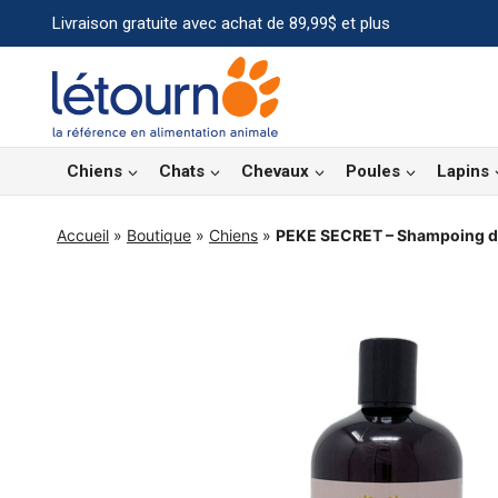
Aller
Livraison gratuite avec achat de 89,99$ et plus
au
contenu
Chiens
Chats
Chevaux
Poules
Lapins
Accueil
»
Boutique
»
Chiens
»
PEKE SECRET – Shampoing de 