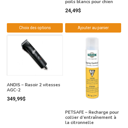
poils blancs pour chien
de
24,49
$
prix :
19,99$
à
Choix des options
Ajouter au panier
29,99$
Ce
produit
a
plusieurs
variations.
Les
options
ANDIS – Rasoir 2 vitesses
peuvent
AGC-2
être
349,99
$
choisies
PETSAFE – Recharge pour
sur
collier d’entraînement à
la
la citronnelle