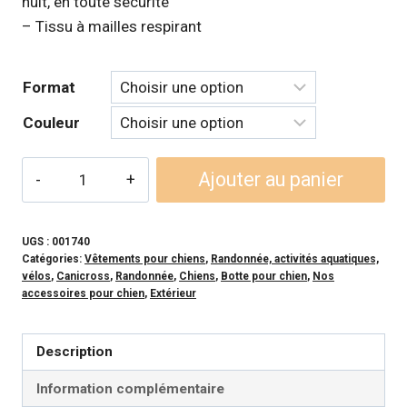
nuit, en toute sécurité
– Tissu à mailles respirant
Format
Couleur
quantité
Ajouter au panier
de
MUTTLUKS
-
UGS :
001740
Catégories:
Vêtements pour chiens
,
Randonnée, activités aquatiques,
Bottes
vélos
,
Canicross
,
Randonnée
,
Chiens
,
Botte pour chien
,
Nos
d'été
accessoires pour chien
,
Extérieur
(paquet
de
Description
2)
Information complémentaire