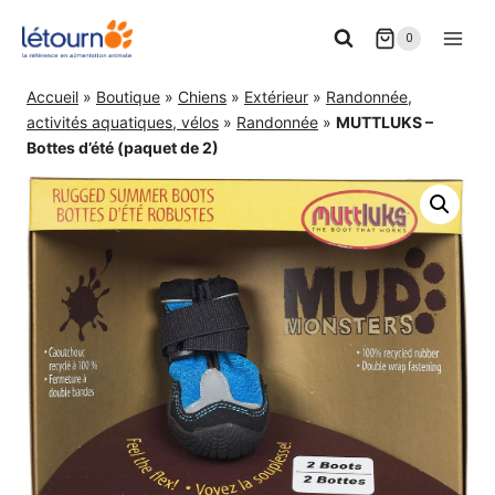
Aller
0
au
contenu
Accueil
»
Boutique
»
Chiens
»
Extérieur
»
Randonnée,
activités aquatiques, vélos
»
Randonnée
»
MUTTLUKS –
Bottes d’été (paquet de 2)