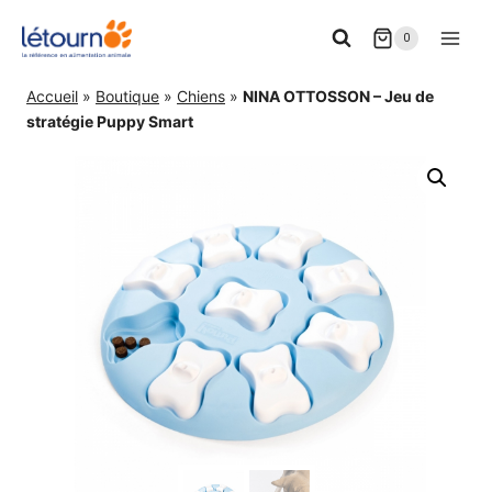
Aller
0
au
contenu
Accueil
»
Boutique
»
Chiens
»
NINA OTTOSSON – Jeu de
stratégie Puppy Smart