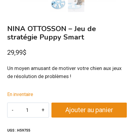
NINA OTTOSSON – Jeu de
stratégie Puppy Smart
29,99
$
Un moyen amusant de motiver votre chien aux jeux
de résolution de problèmes !
En inventaire
quantité
Ajouter au panier
de
NINA
OTTOSSON
UGS :
H59755