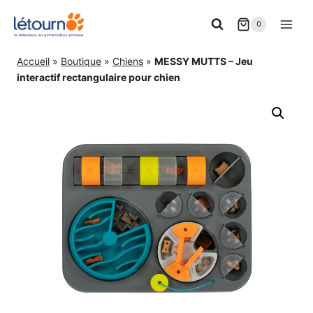
Aller
0
au
contenu
Accueil
»
Boutique
»
Chiens
»
MESSY MUTTS – Jeu
interactif rectangulaire pour chien