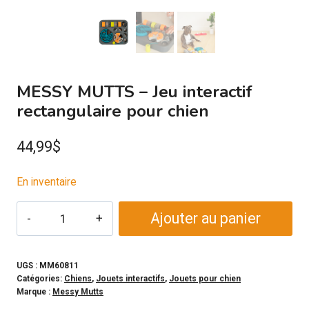
MESSY MUTTS – Jeu interactif
rectangulaire pour chien
44,99
$
En inventaire
quantité
Ajouter au panier
de
MESSY
MUTTS
UGS :
MM60811
Catégories:
Chiens
,
Jouets interactifs
,
Jouets pour chien
-
Marque :
Messy Mutts
Jeu