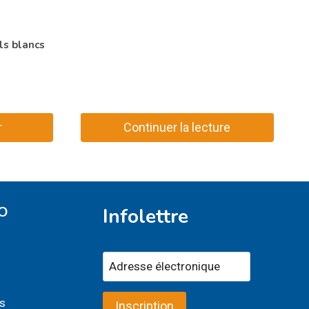
s blancs
r
Continuer la lecture
O
Infolettre
s
Inscription