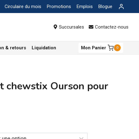
Circulaire du mois
Promotions
Emplois
Blogue
Succursales
Contactez-nous
on & retours
Liquidation
Mon Panier
0
t chewstix Ourson pour
ge