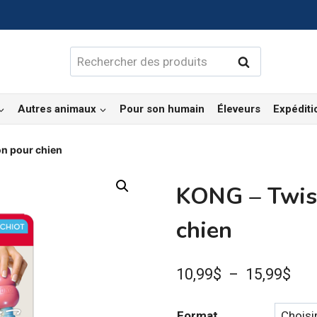
Rechercher :
Rechercher
Autres animaux
Pour son humain
Éleveurs
Expéditi
n pour chien
KONG – Twis
chien
Pla
10,99
$
–
15,99
$
de
Format