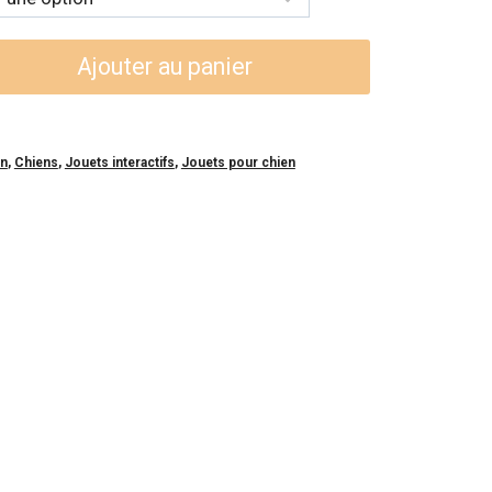
:
99$
Ajouter au panier
99$
en
,
Chiens
,
Jouets interactifs
,
Jouets pour chien