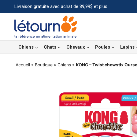
Aller
Livraison gratuite avec achat de 89,99$ et plus
au
contenu
Chiens
Chats
Chevaux
Poules
Lapins
Accueil
»
Boutique
»
Chiens
»
KONG – Twist chewstix Ourso