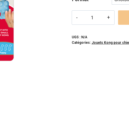
prix 
10,
quantité
à
de
KONG
15,
-
UGS :
N/A
Catégories:
Jouets Kong pour chi
Twist
chewstix
Ourson
pour
chien