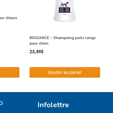
ur chiens
BIOGANCE – Shampoing poils longs
pour chien
23,49
$
r
Ajouter au panier
O
Infolettre