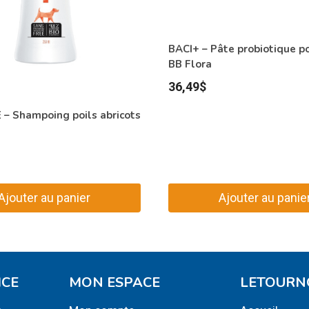
BACI+ – Pâte probiotique po
BB Flora
36,49
$
– Shampoing poils abricots
Ajouter au panier
Ajouter au panie
ICE
MON ESPACE
LETOURN