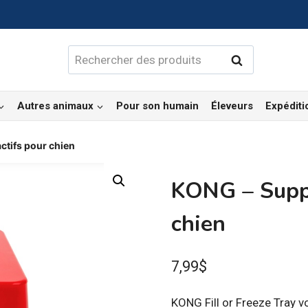
Rechercher :
Rechercher
Autres animaux
Pour son humain
Éleveurs
Expéditi
ctifs pour chien
KONG – Suppor
chien
7,99
$
KONG Fill or Freeze Tray v