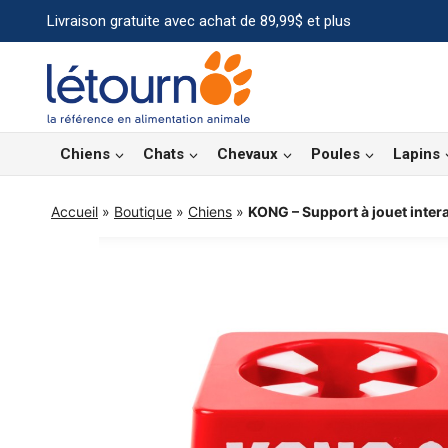
Aller
Livraison gratuite avec achat de 89,99$ et plus
au
contenu
Chiens
Chats
Chevaux
Poules
Lapins
Accueil
»
Boutique
»
Chiens
»
KONG – Support à jouet intera