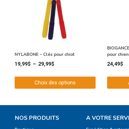
BIOGANCE 
NYLABONE – Clés pour chiot
pour chien
Plage
19,99
$
–
29,99
$
24,49
$
de
prix :
Choix des options
19,99$
Ce
à
produit
29,99$
a
plusieurs
NOS PRODUITS
A VOTRE SERV
variations.