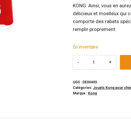
KONG. Ainsi, vous en aurez
délicieux et moelleux qui c
comporte des rabats spécia
remplir proprement.
En inventaire
quantité
de
KONG
-
UGS :
DE0040S
Catégories:
Jouets Kong pour chi
Support
Marque :
Kong
à
jouet
interactifs
pour
chien