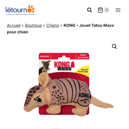
Aller
0
au
contenu
Accueil
»
Boutique
»
Chiens
»
KONG – Jouet Tatou Maxx
pour chien