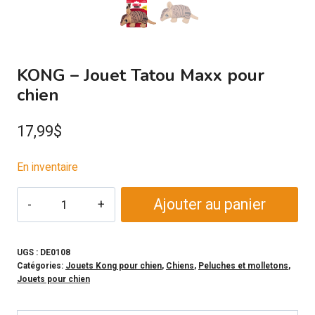
KONG – Jouet Tatou Maxx pour
chien
17,99
$
En inventaire
quantité
Ajouter au panier
de
KONG
-
UGS :
DE0108
Catégories:
Jouets Kong pour chien
,
Chiens
,
Peluches et molletons
,
Jouet
Jouets pour chien
Tatou
Maxx