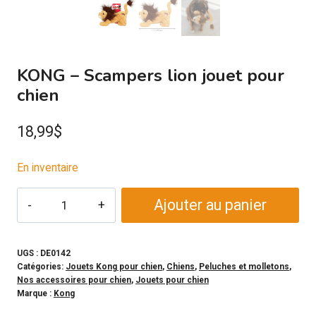
KONG – Scampers lion jouet pour
chien
18,99
$
En inventaire
quantité
Ajouter au panier
de
KONG
-
UGS :
DE0142
Catégories:
Jouets Kong pour chien
,
Chiens
,
Peluches et molletons
,
Scampers
Nos accessoires pour chien
,
Jouets pour chien
lion
Marque :
Kong
jouet