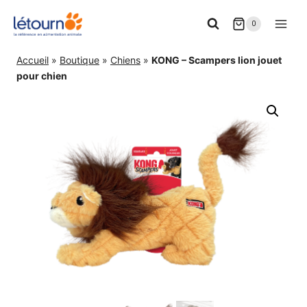
Aller
0
au
contenu
Accueil
»
Boutique
»
Chiens
»
KONG – Scampers lion jouet
pour chien