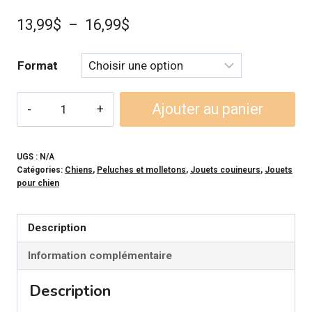
Plage
13,99
$
–
16,99
$
de
Format
prix :
13,99$
quantité
Ajouter au panier
à
de
FABDOG
16,99$
–
UGS :
N/A
Catégories:
Chiens
,
Peluches et molletons
,
Jouets couineurs
,
Jouets
Jouet
pour chien
Faballs
Terre
Description
pour
chien
Information complémentaire
Description