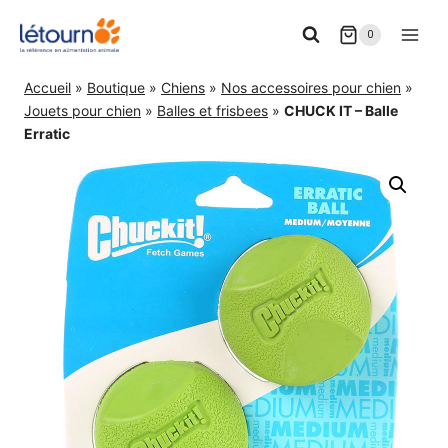
Aller
0
au
contenu
Accueil
»
Boutique
»
Chiens
»
Nos accessoires pour chien
»
Jouets pour chien
»
Balles et frisbees
»
CHUCK IT – Balle
Erratic