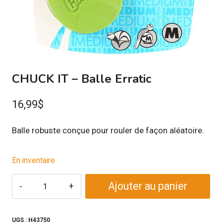
CHUCK IT – Balle Erratic
16,99
$
Balle robuste conçue pour rouler de façon aléatoire.
En inventaire
quantité
Ajouter au panier
de
CHUCK
IT
UGS :
H43750