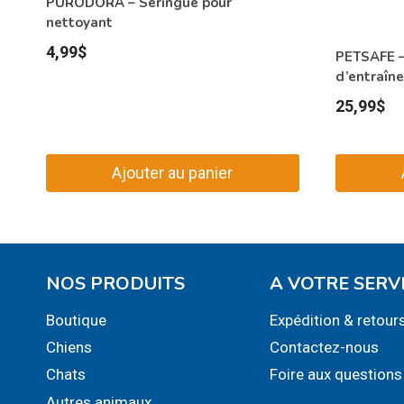
PURODORA – Seringue pour
nettoyant
4,99
$
PETSAFE –
d’entraîne
25,99
$
Ajouter au panier
NOS PRODUITS
A VOTRE SERV
Boutique
Expédition & retour
Chiens
Contactez-nous
Chats
Foire aux questions
Autres animaux