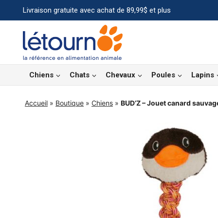
Aller
Livraison gratuite avec achat de 89,99$ et plus
au
contenu
Chiens
Chats
Chevaux
Poules
Lapins
Accueil
»
Boutique
»
Chiens
»
BUD’Z – Jouet canard sauvag