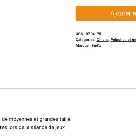
quantité
Ajouter a
de
BUD'Z
-
UGS :
BZ04175
Catégories:
Chiens
,
Peluches et m
Jouet
Marque :
Bud'z
canard
sauvage
pour
chien
 de moyennes et grandes taille.
res lors de la séance de jeux.