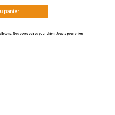
u panier
olletons
,
Nos accessoires pour chien
,
Jouets pour chien