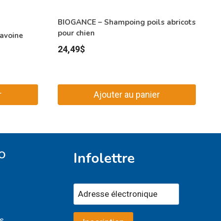
BIOGANCE – Shampoing poils abricots
pour chien
avoine
24,49
$
r
Ajouter au panier
O
Infolettre
s