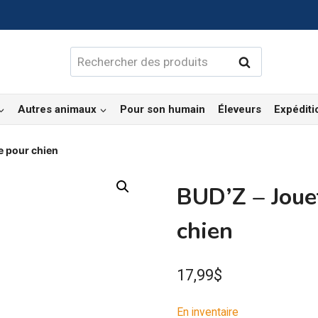
Rechercher :
Rechercher
Autres animaux
Pour son humain
Éleveurs
Expéditi
e pour chien
BUD’Z – Joue
chien
17,99
$
En inventaire