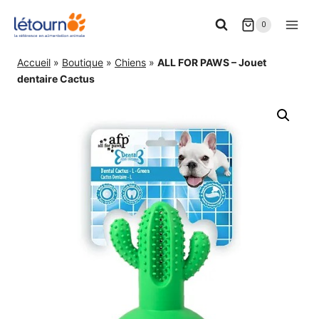
Aller
0
au
contenu
Accueil
»
Boutique
»
Chiens
»
ALL FOR PAWS – Jouet
dentaire Cactus