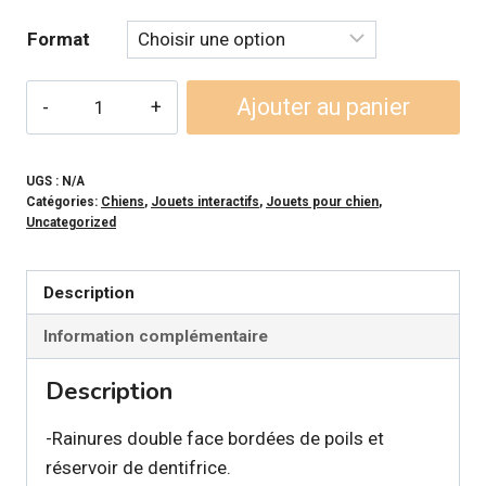
Format
quantité
Ajouter au panier
de
ALL
FOR
UGS :
N/A
Catégories:
Chiens
,
Jouets interactifs
,
Jouets pour chien
,
PAWS
Uncategorized
-
Jouet
Description
dentaire
Cactus
Information complémentaire
Description
-Rainures double face bordées de poils et
réservoir de dentifrice.