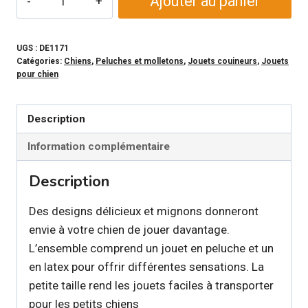
Ajouter au panier
de
ALL
FOR
UGS :
DE1171
Catégories:
Chiens
,
Peluches et molletons
,
Jouets couineurs
,
Jouets
PAWS
pour chien
-
Ensemble
Description
de
jouet
Information complémentaire
Croissant
Description
et
Café
Des designs délicieux et mignons donneront
pour
envie à votre chien de jouer davantage.
chien
L’ensemble comprend un jouet en peluche et un
en latex pour offrir différentes sensations. La
petite taille rend les jouets faciles à transporter
pour les petits chiens