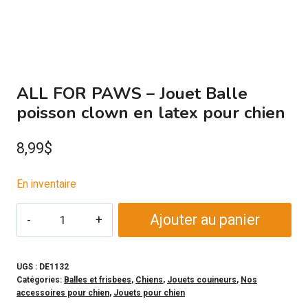
ALL FOR PAWS – Jouet Balle
poisson clown en latex pour chien
8,99
$
En inventaire
quantité
Ajouter au panier
de
ALL
FOR
UGS :
DE1132
Catégories:
Balles et frisbees
,
Chiens
,
Jouets couineurs
,
Nos
PAWS
accessoires pour chien
,
Jouets pour chien
-