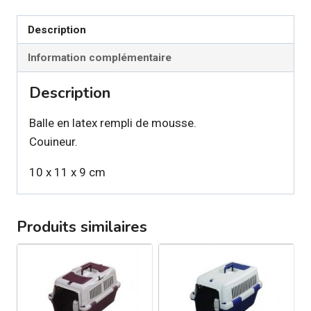
Jouet
Description
Balle
poisson
Information complémentaire
clown
Description
en
latex
Balle en latex rempli de mousse.
pour
Couineur.
chien
10 x 11 x 9 cm
Produits similaires