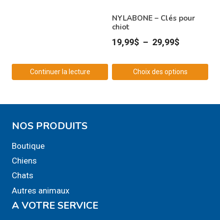
NYLABONE – Clés pour
chiot
Plage
19,99
$
–
29,99
$
de
prix :
Continuer la lecture
Choix des options
19,99$
Ce
à
produit
29,99$
a
NOS PRODUITS
plusieurs
variations.
Boutique
Les
Chiens
options
Chats
peuvent
Autres animaux
être
A VOTRE SERVICE
choisies
sur