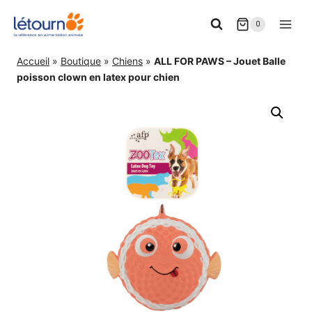
Aller
0
au
contenu
Accueil
»
Boutique
»
Chiens
»
ALL FOR PAWS – Jouet Balle
poisson clown en latex pour chien