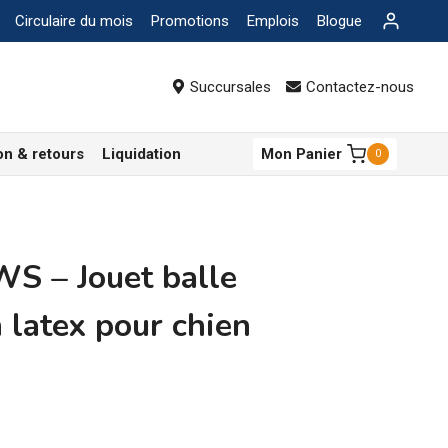
Circulaire du mois
Promotions
Emplois
Blogue
Succursales
Contactez-nous
on & retours
Liquidation
Mon Panier
0
S – Jouet balle
 latex pour chien