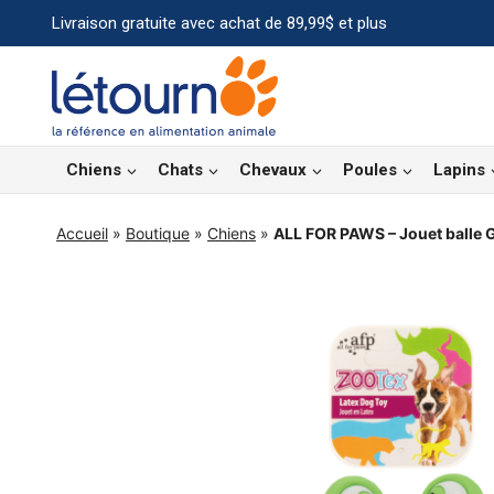
Aller
Livraison gratuite avec achat de 89,99$ et plus
au
contenu
Chiens
Chats
Chevaux
Poules
Lapins
Accueil
»
Boutique
»
Chiens
»
ALL FOR PAWS – Jouet balle G