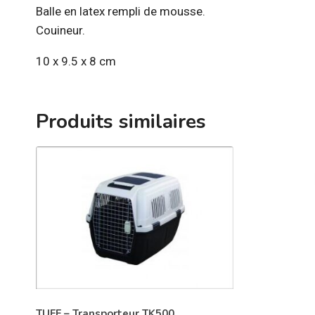
Balle en latex rempli de mousse.
Couineur.
10 x 9.5 x 8 cm
Produits similaires
TUFF – Transporteur TK500