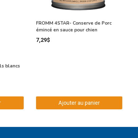
FROMM 4STAR- Conserve de Porc
émincé en sauce pour chien
7,29
$
s blancs
r
Ajouter au panier