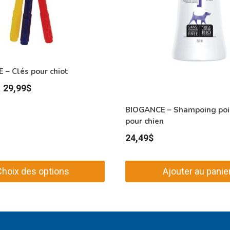
– Clés pour chiot
Plage
–
29,99
$
de
BIOGANCE – Shampoing poil
prix :
pour chien
19,99$
24,49
$
à
29,99$
Choix des options
Ajouter au panie