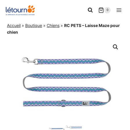
Aller
0
au
contenu
Accueil
»
Boutique
»
Chiens
»
RC PETS – Laisse Maze pour
chien