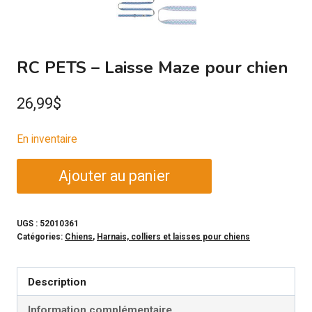
RC PETS – Laisse Maze pour chien
26,99
$
En inventaire
quantité
Ajouter au panier
de
RC
PETS
UGS :
52010361
Catégories:
Chiens
,
Harnais, colliers et laisses pour chiens
-
Laisse
Maze
Description
pour
Information complémentaire