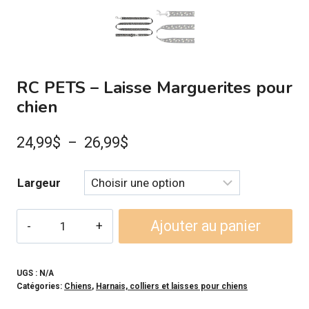
RC PETS – Laisse Marguerites pour
chien
Plage
24,99
$
–
26,99
$
de
Largeur
prix :
24,99$
quantité
Ajouter au panier
à
de
RC
26,99$
PETS
UGS :
N/A
Catégories:
Chiens
,
Harnais, colliers et laisses pour chiens
-