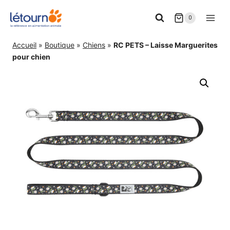
Aller
0
au
contenu
Accueil
»
Boutique
»
Chiens
»
RC PETS – Laisse Marguerites
pour chien