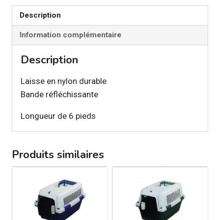
Laisse
Marguerites
Description
pour
Information complémentaire
chien
Description
Laisse en nylon durable
Bande réfléchissante
Longueur de 6 pieds
Produits similaires