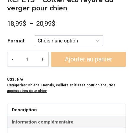
verger pour chien
Plage
18,99
$
–
20,99
$
de
Format
prix :
18,99$
quantité
Ajouter au panier
à
de
RCPETS
20,99$
-
UGS :
N/A
Catégories:
Chiens
,
Harnais, colliers et laisses pour chiens
,
Nos
Collier
accessoires pour chien
éco
rayure
Description
du
verger
Information complémentaire
pour