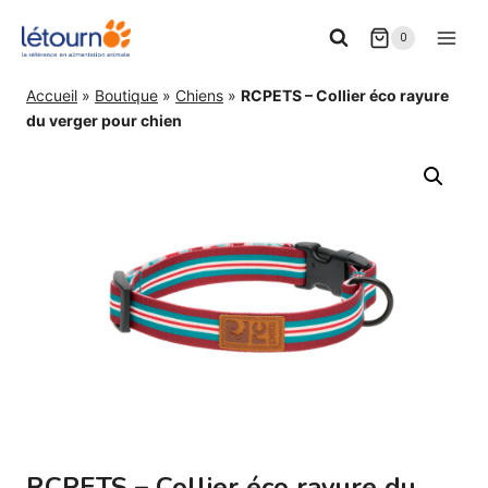
Aller
0
au
contenu
Accueil
»
Boutique
»
Chiens
»
RCPETS – Collier éco rayure
du verger pour chien
RCPETS – Collier éco rayure du