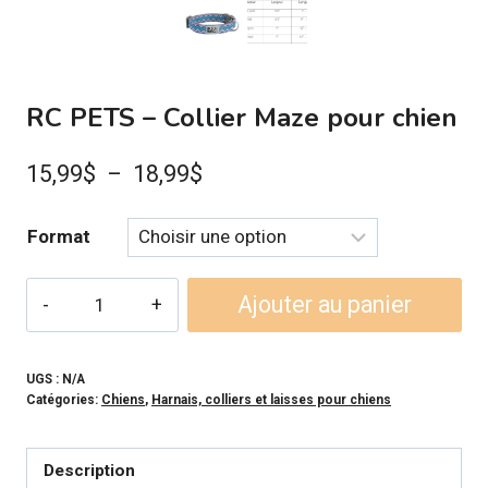
RC PETS – Collier Maze pour chien
Plage
15,99
$
–
18,99
$
de
Format
prix :
15,99$
quantité
Ajouter au panier
à
de
RC
18,99$
PETS
UGS :
N/A
Catégories:
Chiens
,
Harnais, colliers et laisses pour chiens
-
Collier
Maze
Description