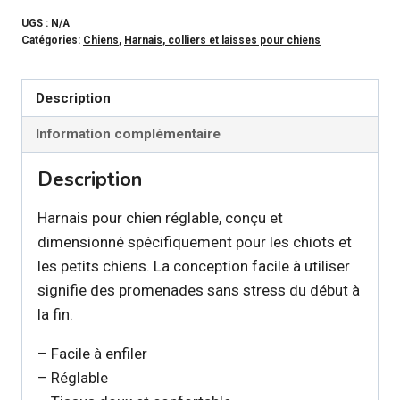
LI’L
PALS
UGS :
N/A
Catégories:
Chiens
,
Harnais, colliers et laisses pour chiens
–
Harnais
Noir
Description
et
Information complémentaire
rouge
pour
Description
petits
chiens
Harnais pour chien réglable, conçu et
dimensionné spécifiquement pour les chiots et
les petits chiens. La conception facile à utiliser
signifie des promenades sans stress du début à
la fin.
– Facile à enfiler
– Réglable