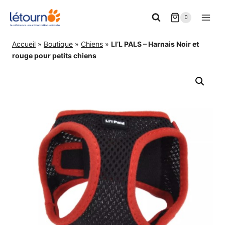
Aller
0
au
contenu
Accueil
»
Boutique
»
Chiens
»
LI’L PALS – Harnais Noir et
rouge pour petits chiens