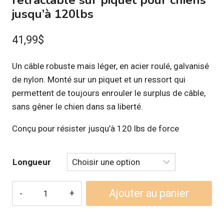
rétractable sur piquet pour chiens
jusqu’à 120lbs
41,99
$
Un câble robuste mais léger, en acier roulé, galvanisé
de nylon. Monté sur un piquet et un ressort qui
permettent de toujours enrouler le surplus de câble,
sans gêner le chien dans sa liberté.
Conçu pour résister jusqu’à 120 lbs de force
Longueur
quantité
Ajouter au panier
de
HOWARD