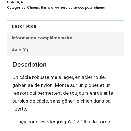
PET
UGS :
N/A
Catégories:
Chiens
,
Harnais, colliers et laisses pour chiens
-
Câble
d'attache
Description
rétractable
Information complémentaire
sur
piquet
Avis (0)
pour
Description
chiens
jusqu'à
Un câble robuste mais léger, en acier roulé,
120lbs
galvanisé de nylon. Monté sur un piquet et un
ressort qui permettent de toujours enrouler le
surplus de câble, sans gêner le chien dans sa
liberté.
Conçu pour résister jusqu’à 120 lbs de force