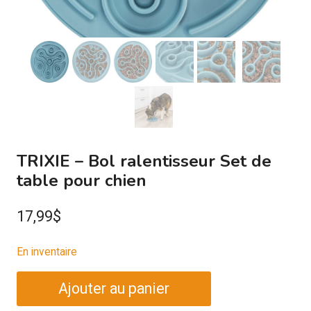
TRIXIE – Bol ralentisseur Set de
table pour chien
17,99
$
En inventaire
quantité
Ajouter au panier
de