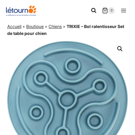
Aller
0
au
contenu
Accueil
»
Boutique
»
Chiens
»
TRIXIE – Bol ralentisseur Set
de table pour chien