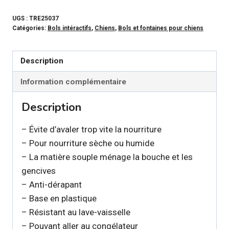
TRIXIE
-
UGS :
TRE25037
Catégories:
Bols intéractifs
,
Chiens
,
Bols et fontaines pour chiens
Bol
ralentisseur
Set
Description
de
Information complémentaire
table
pour
Description
chien
– Évite d’avaler trop vite la nourriture
– Pour nourriture sèche ou humide
– La matière souple ménage la bouche et les
gencives
– Anti-dérapant
– Base en plastique
– Résistant au lave-vaisselle
– Pouvant aller au congélateur