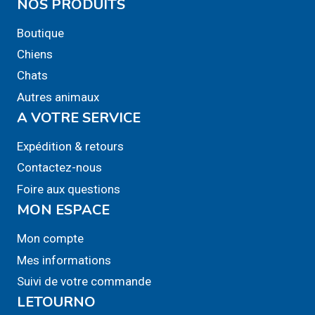
NOS PRODUITS
plusieurs
variations.
Boutique
Les
Chiens
options
Chats
peuvent
Autres animaux
être
A VOTRE SERVICE
choisies
sur
Expédition & retours
la
Contactez-nous
page
Foire aux questions
du
MON ESPACE
produit
Mon compte
Mes informations
Suivi de votre commande
LETOURNO