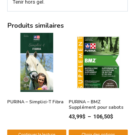
Tenir hors gel.
Produits similaires
PURINA – Simplici-T Fibra
PURINA – BMZ
Supplément pour sabots
Plage
43,99
$
–
106,50
$
de
prix :
Continuer la lecture
Choix des options