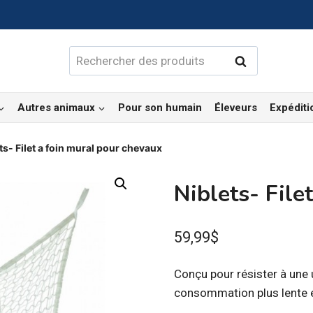
Rechercher :
Rechercher
Autres animaux
Pour son humain
Éleveurs
Expéditi
ts- Filet a foin mural pour chevaux
Niblets- File
59,99
$
Conçu pour résister à une 
consommation plus lente e