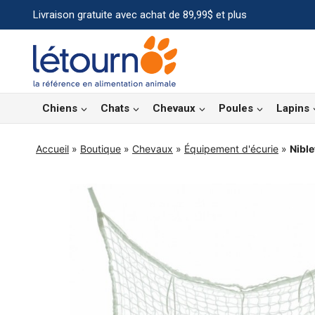
Aller
Livraison gratuite avec achat de 89,99$ et plus
au
contenu
Chiens
Chats
Chevaux
Poules
Lapins
Accueil
»
Boutique
»
Chevaux
»
Équipement d'écurie
»
Nible