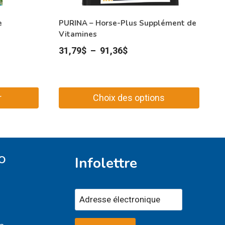
e
PURINA – Horse-Plus Supplément de
Vitamines
Plage
31,79
$
–
91,36
$
de
prix :
31,79$
r
Choix des options
à
Ce
91,36$
produit
a
plusieurs
O
Infolettre
variations.
Les
options
peuvent
être