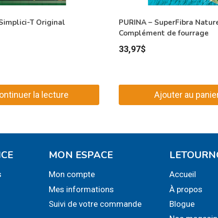
implici-T Original
PURINA – SuperFibra Natur
Complément de fourrage
33,97
$
ontinuer la lecture
Ajouter au panie
ICE
MON ESPACE
LETOURN
s
Mon compte
Accueil
Mes informations
À propos
Suivi de votre commande
Blogue