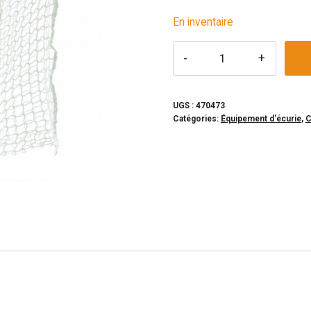
En inventaire
quantité
de
Niblets-
Filet
UGS :
470473
Catégories:
Équipement d'écurie
,
C
a
foin
mural
pour
chevaux