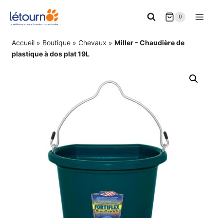
Aller
0
au
contenu
Accueil
»
Boutique
»
Chevaux
»
Miller – Chaudière de
plastique à dos plat 19L