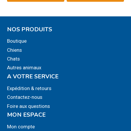
36,99$
Ce
à
produit
109,99$
a
NOS PRODUITS
plusieurs
variations.
Boutique
Les
Chiens
options
Chats
peuvent
Autres animaux
être
A VOTRE SERVICE
choisies
sur
Expédition & retours
la
Contactez-nous
page
Foire aux questions
du
MON ESPACE
produit
Mon compte