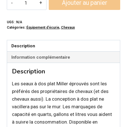
Ajouter au panier
de
Miller
-
UGS :
N/A
Catégories:
Équipement d'écurie
,
Chevaux
Chaudière
de
plastique
Description
à
Information complémentaire
dos
plat
Description
19L
Les seaux à dos plat Miller éprouvés sont les
préférés des propriétaires de chevaux (et des
chevaux aussi). La conception à dos plat ne
vacillera pas sur le mur. Les marquages de
capacité en quarts, gallons et litres vous aident
à suivre la consommation. Disponible en