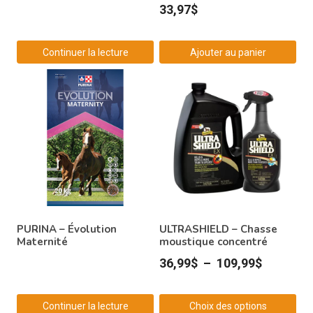
33,97
$
Continuer la lecture
Ajouter au panier
PURINA – Évolution
ULTRASHIELD – Chasse
Maternité
moustique concentré
Plage
36,99
$
–
109,99
$
de
prix :
Continuer la lecture
Choix des options