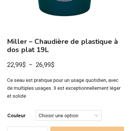
Miller – Chaudière de plastique à
dos plat 19L
Plage
22,99
$
–
26,99
$
de
Ce seau est pratique pour un usage quotidien, avec
prix :
de multiples usages. Il est exceptionnellement léger
22,99$
et solide
à
26,99$
Couleur
quantité