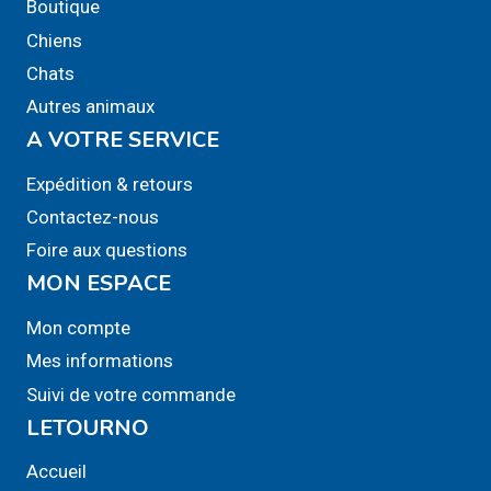
Boutique
Les
Chiens
options
Chats
peuvent
Autres animaux
être
A VOTRE SERVICE
choisies
sur
Expédition & retours
la
Contactez-nous
page
Foire aux questions
du
MON ESPACE
produit
Mon compte
Mes informations
Suivi de votre commande
LETOURNO
Accueil