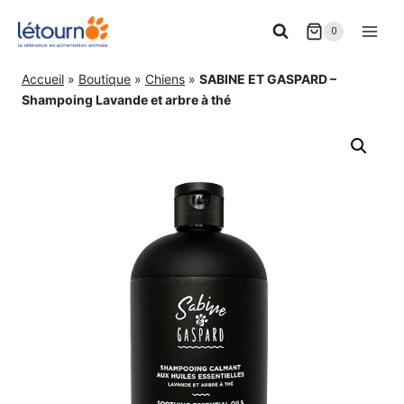
Aller
0
au
contenu
Accueil
»
Boutique
»
Chiens
»
SABINE ET GASPARD –
Shampoing Lavande et arbre à thé