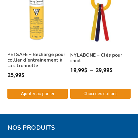
PETSAFE – Recharge pour
NYLABONE – Clés pour
collier d’entraînement à
chiot
la citronnelle
Plage
19,99
$
–
29,99
$
25,99
$
de
prix :
Ajouter au panier
Choix des options
19,99$
Ce
à
produit
29,99$
a
NOS PRODUITS
plusieurs
variations.