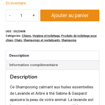
En inventaire
quantité
Ajouter au panier
de
SABINE
ET
UGS :
SG23408
Catégories:
Chiens
,
Hygiène et toilettage
,
Produits de toilettage pour
GASPARD
chien
,
Chats
,
Shampoings et revitalisants
,
Shampoing
-
Shampoing
Description
Lavande
et
Information complémentaire
arbre
Description
à
thé
Ce Shampooing calmant aux huiles essentielles
de Lavande et Arbre à thé Sabine & Gaspard
apaisera la peau de votre animal. La lavande est