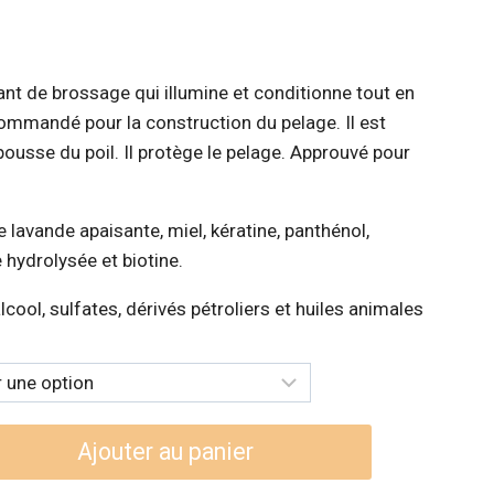
:
ant de brossage qui illumine et conditionne tout en
99$
commandé pour la construction du pelage. Il est
epousse du poil. Il protège le pelage. Approuvé pour
99$
e lavande apaisante, miel, kératine, panthénol,
 hydrolysée et biotine.
lcool, sulfates, dérivés pétroliers et huiles animales
Ajouter au panier