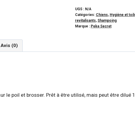
PEKE
SECRET
UGS :
N/A
Catégories:
Chiens
,
Hygiène et toil
-
revitalisants
,
Shampoing
Revitalisant
Marque :
Peke Secret
de
brossage
Avis (0)
naturel
pour
chien
et
chat
PEKE
 poil et brosser. Prêt à être utilisé, mais peut être dilué 1
90