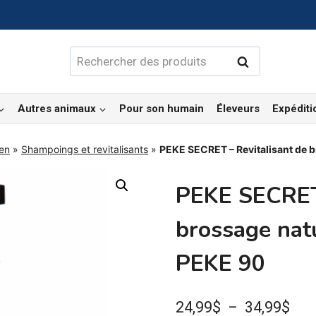
Rechercher :
Rechercher
Autres animaux
Pour son humain
Éleveurs
Expéditi
ien
»
Shampoings et revitalisants
»
PEKE SECRET – Revitalisant de b
PEKE SECRET 
brossage natu
PEKE 90
Pla
24,99
$
–
34,99
$