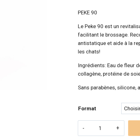
de
PEKE 90
prix 
Le Peke 90 est un revitalis
24,
facilitant le brossage. Re
à
antistatique et aide à la r
34,
les chats!
Ingrédients: Eau de fleur d
collagène, protéine de soie
Sans parabènes, silicone, a
Format
quantité
de