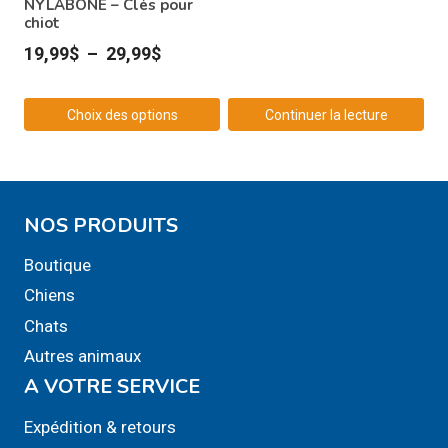
NYLABONE – Clés pour
chiot
Plage
19,99
$
–
29,99
$
de
prix :
Choix des options
Continuer la lecture
19,99$
Ce
à
produit
29,99$
a
NOS PRODUITS
plusieurs
variations.
Boutique
Les
Chiens
options
Chats
peuvent
Autres animaux
être
A VOTRE SERVICE
choisies
sur
Expédition & retours
la