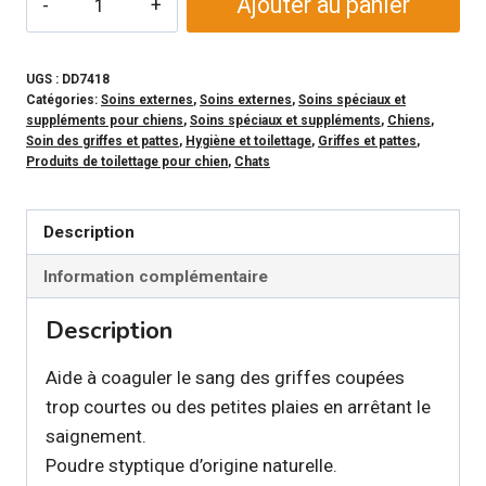
Ajouter au panier
de
EARTH
MD
UGS :
DD7418
Catégories:
Soins externes
,
Soins externes
,
Soins spéciaux et
-
suppléments pour chiens
,
Soins spéciaux et suppléments
,
Chiens
,
Poudre
Soin des griffes et pattes
,
Hygiène et toilettage
,
Griffes et pattes
,
Produits de toilettage pour chien
,
Chats
styptique
/
anti-
Description
saignement
Information complémentaire
Description
Aide à coaguler le sang des griffes coupées
trop courtes ou des petites plaies en arrêtant le
saignement.
Poudre styptique d’origine naturelle.