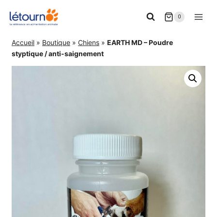
Aller
0
au
contenu
Accueil
»
Boutique
»
Chiens
»
EARTH MD – Poudre
styptique / anti-saignement